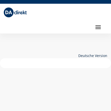
Toggl
navig
Toggle
navigati
Deutsche Version