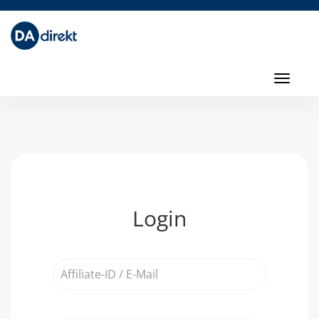
Toggl
navig
Toggle
navigati
Login
Affiliate-
ID
/
E-